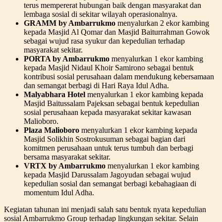
terus mempererat hubungan baik dengan masyarakat dan
lembaga sosial di sekitar wilayah operasionalnya.
GRAMM by Ambarrukmo
menyalurkan 2 ekor kambing
kepada Masjid Al Qomar dan Masjid Baiturrahman Gowok
sebagai wujud rasa syukur dan kepedulian terhadap
masyarakat sekitar.
PORTA by Ambarrukmo
menyalurkan 1 ekor kambing
kepada Masjid Nidaul Khoir Samirono sebagai bentuk
kontribusi sosial perusahaan dalam mendukung kebersamaan
dan semangat berbagi di Hari Raya Idul Adha.
Malyabhara Hotel
menyalurkan 1 ekor kambing kepada
Masjid Baitussalam Pajeksan sebagai bentuk kepedulian
sosial perusahaan kepada masyarakat sekitar kawasan
Malioboro.
Plaza Malioboro
menyalurkan 1 ekor kambing kepada
Masjid Solikhin Sostrokusuman sebagai bagian dari
komitmen perusahaan untuk terus tumbuh dan berbagi
bersama masyarakat sekitar.
VRTX by Ambarrukmo
menyalurkan 1 ekor kambing
kepada Masjid Darussalam Jagoyudan sebagai wujud
kepedulian sosial dan semangat berbagi kebahagiaan di
momentum Idul Adha.
Kegiatan tahunan ini menjadi salah satu bentuk nyata kepedulian
sosial Ambarrukmo Group terhadap lingkungan sekitar. Selain