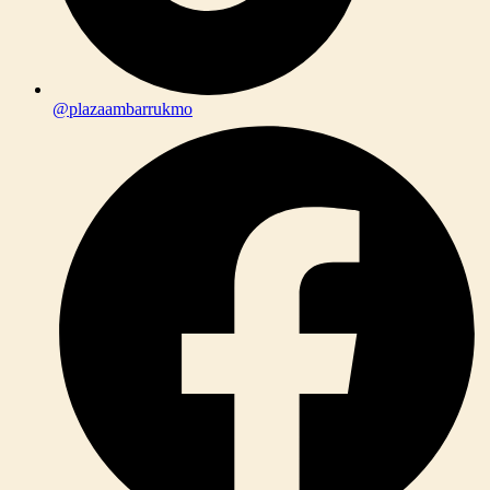
@plazaambarrukmo