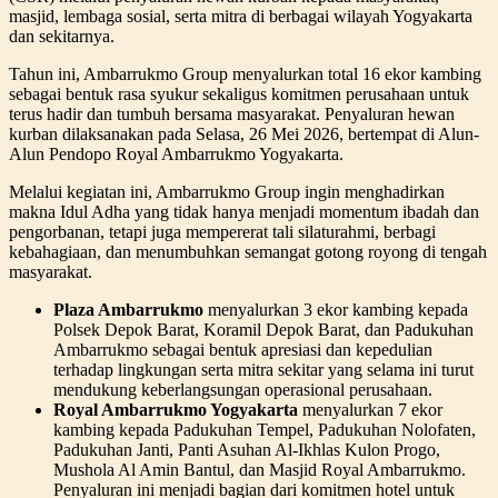
masjid, lembaga sosial, serta mitra di berbagai wilayah Yogyakarta
dan sekitarnya.
Tahun ini, Ambarrukmo Group menyalurkan total 16 ekor kambing
sebagai bentuk rasa syukur sekaligus komitmen perusahaan untuk
terus hadir dan tumbuh bersama masyarakat. Penyaluran hewan
kurban dilaksanakan pada Selasa, 26 Mei 2026, bertempat di Alun-
Alun Pendopo Royal Ambarrukmo Yogyakarta.
Melalui kegiatan ini, Ambarrukmo Group ingin menghadirkan
makna Idul Adha yang tidak hanya menjadi momentum ibadah dan
pengorbanan, tetapi juga mempererat tali silaturahmi, berbagi
kebahagiaan, dan menumbuhkan semangat gotong royong di tengah
masyarakat.
Plaza Ambarrukmo
menyalurkan 3 ekor kambing kepada
Polsek Depok Barat, Koramil Depok Barat, dan Padukuhan
Ambarrukmo sebagai bentuk apresiasi dan kepedulian
terhadap lingkungan serta mitra sekitar yang selama ini turut
mendukung keberlangsungan operasional perusahaan.
Royal Ambarrukmo Yogyakarta
menyalurkan 7 ekor
kambing kepada Padukuhan Tempel, Padukuhan Nolofaten,
Padukuhan Janti, Panti Asuhan Al-Ikhlas Kulon Progo,
Mushola Al Amin Bantul, dan Masjid Royal Ambarrukmo.
Penyaluran ini menjadi bagian dari komitmen hotel untuk